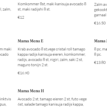
Komkommer 8st, maki kanisuja avocado 8
Zalm av
, zalm,
gekookt 
garnaal 
€12
€16.50
Mama Menu E
Mama 
alm maki
Krab avocado 8 st,vege cristal roll tamago
8 pc, m
vocado
kappa radijs kanisuja eieren, komkommer,
8 pc.
radijs, avocado 8 st, nigiri, zalm, saki 2 st,
€13.80
maguro tonijn 2 st.
€16.90
Mama Menu H
 inktvis
Avocado 2 st, tamago eieren 2 st, futo vege
opus,
6st, salade tamago kanisuja radijs kappa,