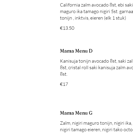
California zalm avocado 8st, ebi saki
maguro ika tamago nigiri 5st. garnaal
tonijn , inktvis, eieren (elk 1 stuk)
€13.50
Mama Menu D
Kanisuja tonijn avocado 8st, saki z
8st, cristal roll saki kanisuja zalm a
8st.
€17
Mama Menu G
Zalm, nigiri maguro tonijn, nigiri ika,
nigiri tamago eieren, nigiri tako oct