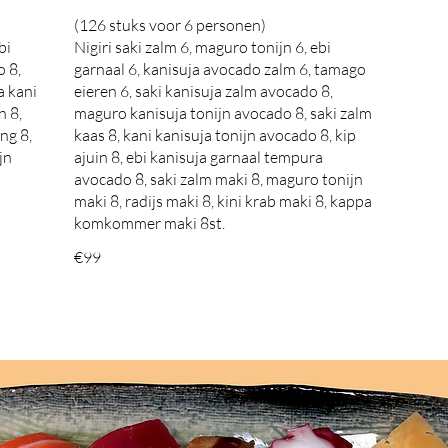
(126 stuks voor 6 personen)
bi
Nigiri saki zalm 6, maguro tonijn 6, ebi
o 8,
garnaal 6, kanisuja avocado zalm 6, tamago
a kani
eieren 6, saki kanisuja zalm avocado 8,
n 8,
maguro kanisuja tonijn avocado 8, saki zalm
ing 8,
kaas 8, kani kanisuja tonijn avocado 8, kip
jn
ajuin 8, ebi kanisuja garnaal tempura
avocado 8, saki zalm maki 8, maguro tonijn
maki 8, radijs maki 8, kini krab maki 8, kappa
komkommer maki 8st.
€99