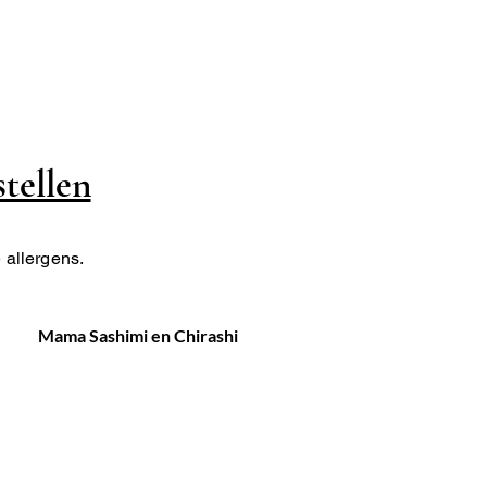
tellen
e allergens.
Mama Sashimi en Chirashi
Mama Temaki Handrolls 