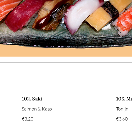
102. Saki
103. M
Salmon & Kaas
Tonijn
€3.20
€3.60