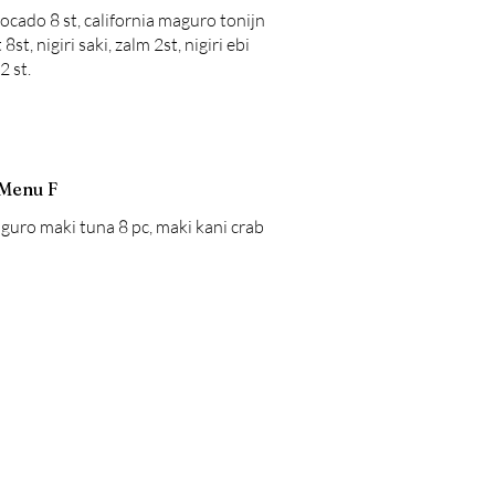
ocado 8 st, california maguro tonijn
8st, nigiri saki, zalm 2st, nigiri ebi
2 st.
Menu F
aguro maki tuna 8 pc, maki kani crab