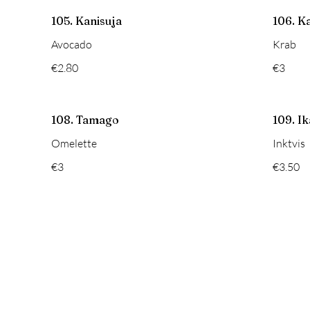
105. Kanisuja
106. K
Avocado
Krab
€2.80
€3
108. Tamago
109. Ik
Omelette
Inktvis
€3
€3.50