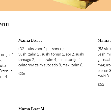
enu
Mama Boat J
Mama 
(32 stuks voor 2 personen)
(53 stu
Sushi zalm 2 , sushi tonijn 2, ebi 2, sushi
Sashimi 
tonijn, 2
tamago 2, sushi zalm 4, sushi tonijn 4,
garnaal 
,
california zalm avocado 8, maki zalm 8.
maguro 
futo
eieren 3
8 tonijn
€36
maki 8.
lm, 4
€52
Mama Boat M