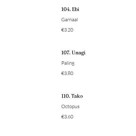
104. Ebi
Garnaal
€3.20
107. Unagi
Paling
€3.80
110. Tako
Octopus
€3.60