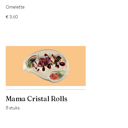
Omelette
€ 3,60
Mama Cristal Rolls
8 stuks
401. Zalm Avovado